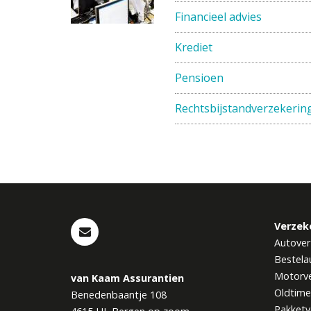
Financieel advies
Krediet
Pensioen
Rechtsbijstandverzekerin
Verzek
Autover
Bestela
Motorve
van Kaam Assurantien
Oldtime
Benedenbaantje 108
Pakketv