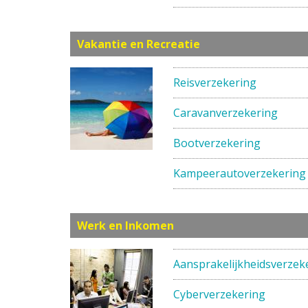
Vakantie en Recreatie
Reisverzekering
Caravanverzekering
Bootverzekering
Kampeerautoverzekering
Werk en Inkomen
Aansprakelijkheidsverzek
Cyberverzekering