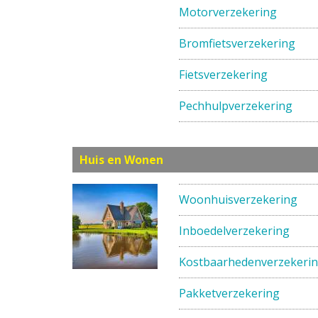
Motorverzekering
Bromfietsverzekering
Fietsverzekering
Pechhulpverzekering
Huis en Wonen
Woonhuisverzekering
Inboedelverzekering
Kostbaarhedenverzekeri
Pakketverzekering