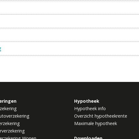
g
eringen
Hypotheek
zekering
Hypotheek info
utoverzekering
Overzicht hypotheekrente
rzekering
Maximale hypotheek
rverzekering
erzekering Wonen
Downloaden