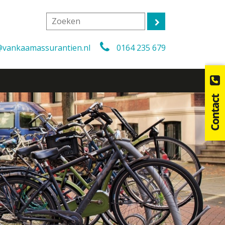
@vankaamassurantien.nl
0164 235 679