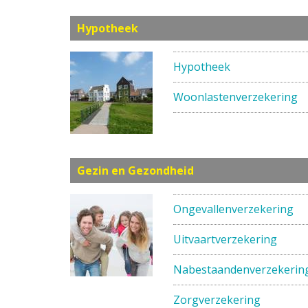
Hypotheek
Hypotheek
Woonlastenverzekering
Gezin en Gezondheid
Ongevallenverzekering
Uitvaartverzekering
Nabestaandenverzekerin
Zorgverzekering