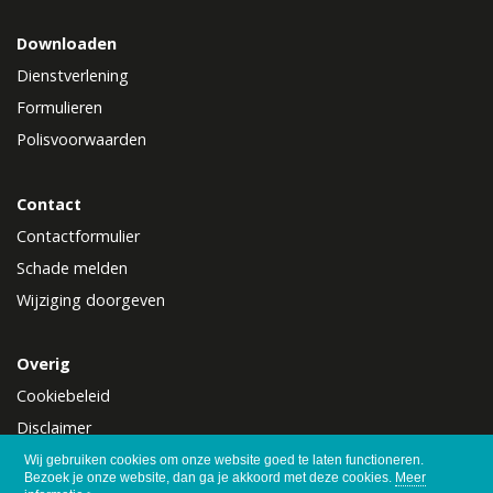
Downloaden
Dienstverlening
Formulieren
Polisvoorwaarden
Contact
Contactformulier
Schade melden
Wijziging doorgeven
Overig
Cookiebeleid
Disclaimer
Privacy
Wij gebruiken cookies om onze website goed te laten functioneren.
Bezoek je onze website, dan ga je akkoord met deze cookies.
Meer